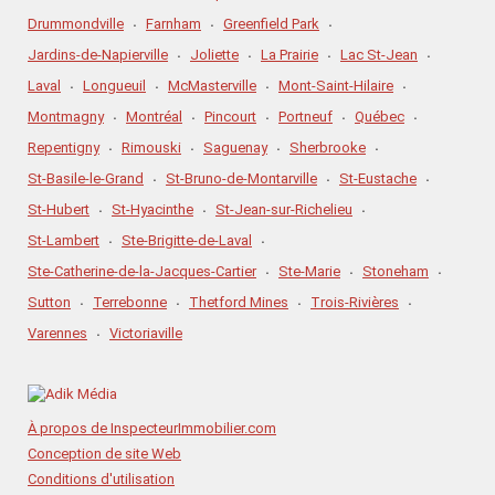
Drummondville
Farnham
Greenfield Park
Jardins-de-Napierville
Joliette
La Prairie
Lac St-Jean
Laval
Longueuil
McMasterville
Mont-Saint-Hilaire
Montmagny
Montréal
Pincourt
Portneuf
Québec
Repentigny
Rimouski
Saguenay
Sherbrooke
St-Basile-le-Grand
St-Bruno-de-Montarville
St-Eustache
St-Hubert
St-Hyacinthe
St-Jean-sur-Richelieu
St-Lambert
Ste-Brigitte-de-Laval
Ste-Catherine-de-la-Jacques-Cartier
Ste-Marie
Stoneham
Sutton
Terrebonne
Thetford Mines
Trois-Rivières
Varennes
Victoriaville
À propos de InspecteurImmobilier.com
Conception de site Web
Conditions d'utilisation