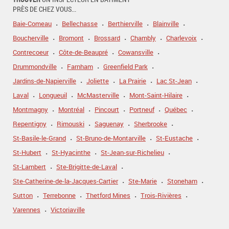
PRÈS DE CHEZ VOUS...
Baie-Comeau
Bellechasse
Berthierville
Blainville
Boucherville
Bromont
Brossard
Chambly
Charlevoix
Contrecoeur
Côte-de-Beaupré
Cowansville
Drummondville
Farnham
Greenfield Park
Jardins-de-Napierville
Joliette
La Prairie
Lac St-Jean
Laval
Longueuil
McMasterville
Mont-Saint-Hilaire
Montmagny
Montréal
Pincourt
Portneuf
Québec
Repentigny
Rimouski
Saguenay
Sherbrooke
St-Basile-le-Grand
St-Bruno-de-Montarville
St-Eustache
St-Hubert
St-Hyacinthe
St-Jean-sur-Richelieu
St-Lambert
Ste-Brigitte-de-Laval
Ste-Catherine-de-la-Jacques-Cartier
Ste-Marie
Stoneham
Sutton
Terrebonne
Thetford Mines
Trois-Rivières
Varennes
Victoriaville